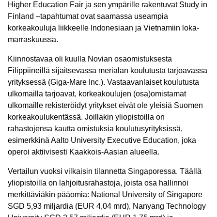
Higher Education Fair ja sen ympärille rakentuvat Study in
Finland –tapahtumat ovat saamassa useampia
korkeakouluja liikkeelle Indonesiaan ja Vietnamiin loka-
marraskuussa.
Kiinnostavaa oli kuulla Novian osaomistuksesta
Filippiineillä sijaitsevassa merialan koulutusta tarjoavassa
yrityksessä (Giga-Mare Inc.). Vastaavanlaiset koulutusta
ulkomailla tarjoavat, korkeakoulujen (osa)omistamat
ulkomaille rekisteröidyt yritykset eivät ole yleisiä Suomen
korkeakoulukentässä. Joillakin yliopistoilla on
rahastojensa kautta omistuksia koulutusyrityksissä,
esimerkkinä Aalto University Executive Education, joka
operoi aktiivisesti Kaakkois-Aasian alueella.
Vertailun vuoksi vilkaisin tilannetta Singaporessa. Täällä
yliopistoilla on lahjoitusrahastoja, joista osa hallinnoi
merkittäviäkin pääomia: National University of Singapore
SGD 5,93 miljardia (EUR 4,04 mrd), Nanyang Technology