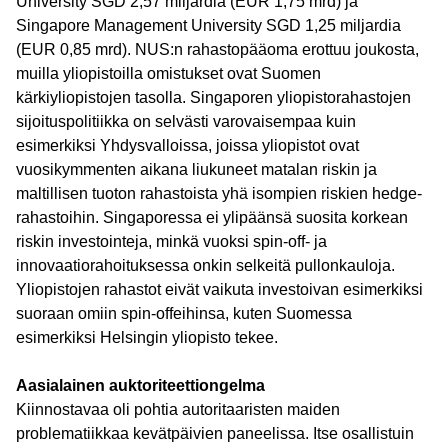
University SGD 2,57 miljardia (EUR 1,75 mrd) ja
Singapore Management University SGD 1,25 miljardia
(EUR 0,85 mrd). NUS:n rahastopääoma erottuu joukosta,
muilla yliopistoilla omistukset ovat Suomen
kärkiyliopistojen tasolla. Singaporen yliopistorahastojen
sijoituspolitiikka on selvästi varovaisempaa kuin
esimerkiksi Yhdysvalloissa, joissa yliopistot ovat
vuosikymmenten aikana liukuneet matalan riskin ja
maltillisen tuoton rahastoista yhä isompien riskien hedge-
rahastoihin. Singaporessa ei ylipäänsä suosita korkean
riskin investointeja, minkä vuoksi spin-off- ja
innovaatiorahoituksessa onkin selkeitä pullonkauloja.
Yliopistojen rahastot eivät vaikuta investoivan esimerkiksi
suoraan omiin spin-offeihinsa, kuten Suomessa
esimerkiksi Helsingin yliopisto tekee.
Aasialainen auktoriteettiongelma
Kiinnostavaa oli pohtia autoritaaristen maiden
problematiikkaa kevätpäivien paneelissa. Itse osallistuin