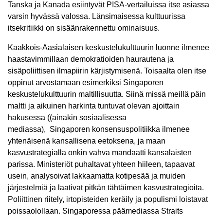
Tanska ja Kanada esiintyvät PISA-vertailuissa itse asiassa
varsin hyvässä valossa. Länsimaisessa kulttuurissa
itsekritiikki on sisäänrakennettu ominaisuus.
Kaakkois-Aasialaisen keskustelukulttuurin luonne ilmenee
haastavimmillaan demokratioiden haurautena ja
sisäpoliittisen ilmapiirin kärjistymisenä. Toisaalta olen itse
oppinut arvostamaan esimerkiksi Singaporen
keskustelukulttuurin maltillisuutta. Siinä missä meillä päin
maltti ja aikuinen harkinta tuntuvat olevan ajoittain
hakusessa ((ainakin sosiaalisessa
mediassa), Singaporen konsensuspolitiikka ilmenee
yhtenäisenä kansallisena eetoksena, ja maan
kasvustrategialla onkin vahva mandaatti kansalaisten
parissa. Ministeriöt puhaltavat yhteen hiileen, tapaavat
usein, analysoivat lakkaamatta kotipesää ja muiden
järjestelmiä ja laativat pitkän tähtäimen kasvustrategioita.
Poliittinen riitely, irtopisteiden keräily ja populismi loistavat
poissaolollaan. Singaporessa päämediassa Straits