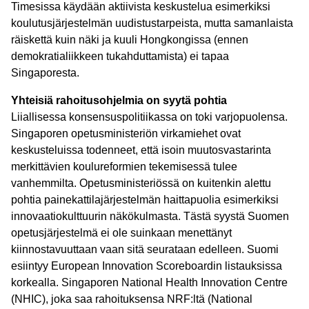
Timesissa käydään aktiivista keskustelua esimerkiksi
koulutusjärjestelmän uudistustarpeista, mutta samanlaista
räiskettä kuin näki ja kuuli Hongkongissa (ennen
demokratialiikkeen tukahduttamista) ei tapaa
Singaporesta.
Yhteisiä rahoitusohjelmia on syytä pohtia
Liiallisessa konsensuspolitiikassa on toki varjopuolensa.
Singaporen opetusministeriön virkamiehet ovat
keskusteluissa todenneet, että isoin muutosvastarinta
merkittävien koulureformien tekemisessä tulee
vanhemmilta. Opetusministeriössä on kuitenkin alettu
pohtia painekattilajärjestelmän haittapuolia esimerkiksi
innovaatiokulttuurin näkökulmasta. Tästä syystä Suomen
opetusjärjestelmä ei ole suinkaan menettänyt
kiinnostavuuttaan vaan sitä seurataan edelleen. Suomi
esiintyy European Innovation Scoreboardin listauksissa
korkealla. Singaporen National Health Innovation Centre
(NHIC), joka saa rahoituksensa NRF:ltä (National