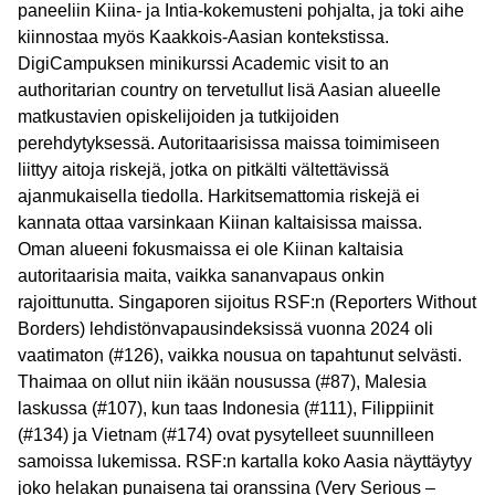
paneeliin Kiina- ja Intia-kokemusteni pohjalta, ja toki aihe
kiinnostaa myös Kaakkois-Aasian kontekstissa.
DigiCampuksen minikurssi Academic visit to an
authoritarian country on tervetullut lisä Aasian alueelle
matkustavien opiskelijoiden ja tutkijoiden
perehdytyksessä. Autoritaarisissa maissa toimimiseen
liittyy aitoja riskejä, jotka on pitkälti vältettävissä
ajanmukaisella tiedolla. Harkitsemattomia riskejä ei
kannata ottaa varsinkaan Kiinan kaltaisissa maissa.
Oman alueeni fokusmaissa ei ole Kiinan kaltaisia
autoritaarisia maita, vaikka sananvapaus onkin
rajoittunutta. Singaporen sijoitus RSF:n (Reporters Without
Borders) lehdistönvapausindeksissä vuonna 2024 oli
vaatimaton (#126), vaikka nousua on tapahtunut selvästi.
Thaimaa on ollut niin ikään nousussa (#87), Malesia
laskussa (#107), kun taas Indonesia (#111), Filippiinit
(#134) ja Vietnam (#174) ovat pysytelleet suunnilleen
samoissa lukemissa. RSF:n kartalla koko Aasia näyttäytyy
joko helakan punaisena tai oranssina (Very Serious –