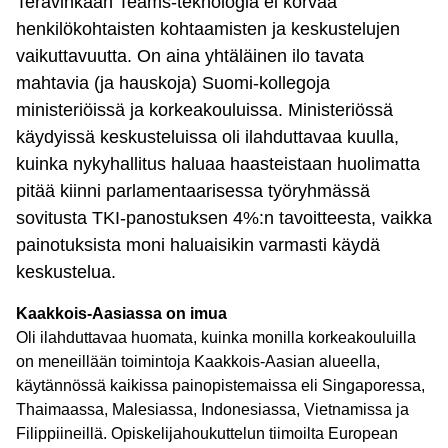
Terävinkään Teams-teknologia ei korvaa
henkilökohtaisten kohtaamisten ja keskustelujen
vaikuttavuutta. On aina yhtäläinen ilo tavata
mahtavia (ja hauskoja) Suomi-kollegoja
ministeriöissä ja korkeakouluissa. Ministeriössä
käydyissä keskusteluissa oli ilahduttavaa kuulla,
kuinka nykyhallitus haluaa haasteistaan huolimatta
pitää kiinni parlamentaarisessa työryhmässä
sovitusta TKI-panostuksen 4%:n tavoitteesta, vaikka
painotuksista moni haluaisikin varmasti käydä
keskustelua.
Kaakkois-Aasiassa on imua
Oli ilahduttavaa huomata, kuinka monilla korkeakouluilla
on meneillään toimintoja Kaakkois-Aasian alueella,
käytännössä kaikissa painopistemaissa eli Singaporessa,
Thaimaassa, Malesiassa, Indonesiassa, Vietnamissa ja
Filippiineillä. Opiskelijahoukuttelun tiimoilta European