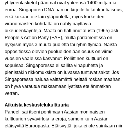
yhtyeenlasketut pääomat ovat yhteensä 1400 miljardia
euroa. Singaporen DNA:han on kirjoitettu lainkuuliaisuus,
eikä kukaan ole lain yläpuolella; myös korkeiden
viranomaisten kohdalla on nähty näyttäviä
oikeudenkäyntejä. Maata on hallinnut alusta (1965) asti
People’s Action Party (PAP), mutta parlamentissa on
nykyisin myös 3 muuta puoletta tai ryhmittymää. Näistä
oppositiossa olevien puolueiden ääniosuus on viime
vuosien vaaleissa kasvanut. Poliittinen kulttuuri on
sopuisaa. Singaporessa ei sallita vihapuhetta ja
pienistäkin rikkomuksista on luvassa tuntuvat sakot. Jos
Singaporessa haluaa välttämättä heittää roskan maahan,
on hyvä varautua maksamaan lystistä etelänmatkan
verran.
Aikuista keskustelukulttuuria
Paneeli sai itseni pohtimaan Aasian moninaisten
kulttuurien syvävirtoja ja eroja, samoin kuin Aasian
etäisyyttä Euroopasta. Etäisyyttä, joka ei ole suinkaan niin