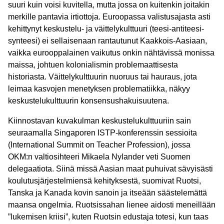
suuri kuin voisi kuvitella, mutta jossa on kuitenkin joitakin
merkille pantavia irtiottoja. Euroopassa valistusajasta asti
kehittynyt keskustelu- ja väittelykulttuuri (teesi-antiteesi-
synteesi) ei sellaisenaan rantautunut Kaakkois-Aasiaan,
vaikka eurooppalainen vaikutus onkin nähtävissä monissa
maissa, johtuen kolonialismin problemaattisesta
historiasta. Väittelykulttuurin nuoruus tai hauraus, jota
leimaa kasvojen menetyksen problematiikka, näkyy
keskustelukulttuurin konsensushakuisuutena.
Kiinnostavan kuvakulman keskustelukulttuuriin sain
seuraamalla Singaporen ISTP-konferenssin sessioita
(International Summit on Teacher Profession), jossa
OKM:n valtiosihteeri Mikaela Nylander veti Suomen
delegaatiota. Siinä missä Aasian maat puhuivat sävyisästi
koulutusjärjestelmiensä kehityksestä, suomivat Ruotsi,
Tanska ja Kanada kovin sanoin ja itseään säästelemättä
maansa ongelmia. Ruotsissahan lienee aidosti meneillään
”lukemisen kriisi”, kuten Ruotsin edustaja totesi, kun taas