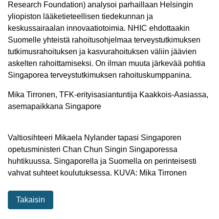
Research Foundation) analysoi parhaillaan Helsingin
yliopiston lääketieteellisen tiedekunnan ja
keskussairaalan innovaatiotoimia. NHIC ehdottaakin
Suomelle yhteistä rahoitusohjelmaa terveystutkimuksen
tutkimusrahoituksen ja kasvurahoituksen väliin jäävien
askelten rahoittamiseksi. On ilman muuta järkevää pohtia
Singaporea terveystutkimuksen rahoituskumppanina.
Mika Tirronen, TFK-erityisasiantuntija Kaakkois-Aasiassa,
asemapaikkana Singapore
Valtiosihteeri Mikaela Nylander tapasi Singaporen
opetusministeri Chan Chun Singin Singaporessa
huhtikuussa. Singaporella ja Suomella on perinteisesti
vahvat suhteet koulutuksessa. KUVA: Mika Tirronen
Takaisin