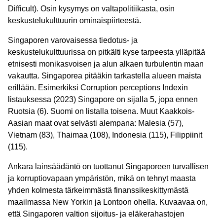
Difficult). Osin kysymys on valtapolitiikasta, osin
keskustelukulttuurin ominaispiirteestä.
Singaporen varovaisessa tiedotus- ja
keskustelukulttuurissa on pitkälti kyse tarpeesta ylläpitää
etnisesti monikasvoisen ja alun alkaen turbulentin maan
vakautta. Singaporea pitääkin tarkastella alueen maista
erillään. Esimerkiksi Corruption perceptions Indexin
listauksessa (2023) Singapore on sijalla 5, jopa ennen
Ruotsia (6). Suomi on listalla toisena. Muut Kaakkois-
Aasian maat ovat selvästi alempana: Malesia (57),
Vietnam (83), Thaimaa (108), Indonesia (115), Filippiinit
(115).
Ankara lainsäädäntö on tuottanut Singaporeen turvallisen
ja korruptiovapaan ympäristön, mikä on tehnyt maasta
yhden kolmesta tärkeimmästä finanssikeskittymästä
maailmassa New Yorkin ja Lontoon ohella. Kuvaavaa on,
että Singaporen valtion sijoitus- ja eläkerahastojen