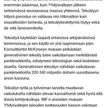
enemmän pääomaa, kuin Yhdysvaltojen jälkeen
seitsemässä seuraavassa maassa yhteensä. Tekoälyyn
liittyvä panostus on valtavaa niin liittovaltion kuin
osavaltioiden toimesta, ja tekoälykeskittymiä löytyy sekä
itä- että länsirannikolta.
Tekoälyä käytetään laajasti erilaisissa arkipäiväisissä
toiminnoissa, ja sen käyttö on yhä laajenemaan päin.
Konsulttiyhtiö McKinseyn mukaan pelkästään
generatiivinen tekoäly tulee vaikuttamaan merkittävästi
pankkisektorilla, edistyneen teknologian sekä biotieteen
alueilla. Generatiivisen tekoälyn nähdään vaikuttavan
pankkisektorilla 200-340 miljardin dollarin vuosittaisena
arvon kasvuna.
Tekoälyn työtä ja työvoiman tarvetta muuttavan
vaikutuksilla nähdään olevan kansallisesti sekä hyviä että
ikäviä kehityskulkuja. IMF:n arvioiden mukaan
Yhdysvaltojen talouden tuottavuuden kasvun uskotaan