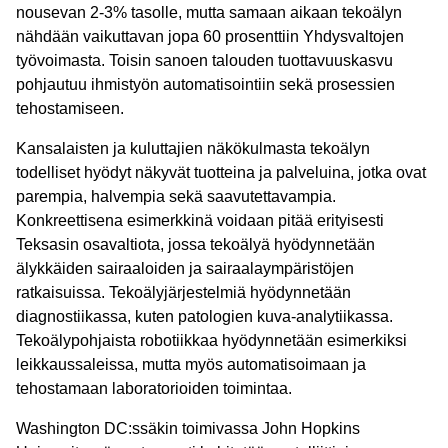
nousevan 2-3% tasolle, mutta samaan aikaan tekoälyn
nähdään vaikuttavan jopa 60 prosenttiin Yhdysvaltojen
työvoimasta. Toisin sanoen talouden tuottavuuskasvu
pohjautuu ihmistyön automatisointiin sekä prosessien
tehostamiseen.
Kansalaisten ja kuluttajien näkökulmasta tekoälyn
todelliset hyödyt näkyvät tuotteina ja palveluina, jotka ovat
parempia, halvempia sekä saavutettavampia.
Konkreettisena esimerkkinä voidaan pitää erityisesti
Teksasin osavaltiota, jossa tekoälyä hyödynnetään
älykkäiden sairaaloiden ja sairaalaympäristöjen
ratkaisuissa. Tekoälyjärjestelmiä hyödynnetään
diagnostiikassa, kuten patologien kuva-analytiikassa.
Tekoälypohjaista robotiikkaa hyödynnetään esimerkiksi
leikkaussaleissa, mutta myös automatisoimaan ja
tehostamaan laboratorioiden toimintaa.
Washington DC:ssäkin toimivassa John Hopkins