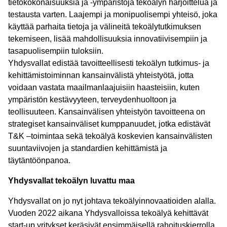
tietokokonaisuuksia ja -ympäristöjä tekoälyn harjoittelua ja
testausta varten. Laajempi ja monipuolisempi yhteisö, joka
käyttää parhaita tietoja ja välineitä tekoälytutkimuksen
tekemiseen, lisää mahdollisuuksia innovatiivisempiin ja
tasapuolisempiin tuloksiin.
Yhdysvallat edistää tavoitteellisesti tekoälyn tutkimus- ja
kehittämistoiminnan kansainvälistä yhteistyötä, jotta
voidaan vastata maailmanlaajuisiin haasteisiin, kuten
ympäristön kestävyyteen, terveydenhuoltoon ja
teollisuuteen. Kansainvälisen yhteistyön tavoitteena on
strategiset kansainväliset kumppanuudet, jotka edistävät
T&K –toimintaa sekä tekoälyä koskevien kansainvälisten
suuntaviivojen ja standardien kehittämistä ja
täytäntöönpanoa.
Yhdysvallat tekoälyn luvattu maa
Yhdysvallat on jo nyt johtava tekoälyinnovaatioiden alalla.
Vuoden 2022 aikana Yhdysvalloissa tekoälyä kehittävät
start-up yritykset keräsivät ensimmäisellä rahoituskierrolla