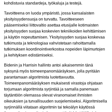
kohdistuvia standardeja, työkaluja ja testejä.
Tavoitteena on luoda ympäristö, jossa kansalaisten
yksityisyydensuoja on turvattu. Tavoitteeseen
pääsemiseksi liittovaltio asettaa etusijalle kotimaisten
yksityisyyden suojaa koskevien tekniikoiden kehittämisen
ja käytön nopeuttamisen. Yksityisyyden suojaa koskevaa
tutkimusta ja teknologiaa vahvistetaan rahoittamalla
tutkimuksen koordinointiverkostoa nopeiden läpimurtojen
ja kehityksen edistämiseksi.
Bidenin ja Harrisin hallinto antoi aikaisemmin tänä
syksynä myös toimeenpanomääräyksen, jolla pyritään
parantamaan algoritmista luotettavuutta.
Toimeenpanomääräyksen mukaisesti virastoja ohjataan
torjumaan algoritmista syrjintää ja samalla panemaan
täytäntöön olemassa olevat viranomaiset ihmisten
oikeuksien ja turvallisuuden suojelemiseksi. Algoritmisella
syrjinnällä viitataan algoritmin tai tekoälyn käytössä