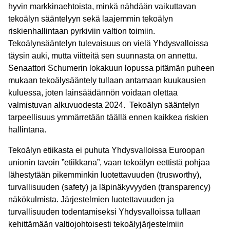
hyvin markkinaehtoista, minkä nähdään vaikuttavan
tekoälyn sääntelyyn sekä laajemmin tekoälyn
riskienhallintaan pyrkiviin valtion toimiin.
Tekoälynsääntelyn tulevaisuus on vielä Yhdysvalloissa
täysin auki, mutta viitteitä sen suunnasta on annettu.
Senaattori Schumerin lokakuun lopussa pitämän puheen
mukaan tekoälysääntely tullaan antamaan kuukausien
kuluessa, joten lainsäädännön voidaan olettaa
valmistuvan alkuvuodesta 2024. Tekoälyn sääntelyn
tarpeellisuus ymmärretään täällä ennen kaikkea riskien
hallintana.
Tekoälyn etiikasta ei puhuta Yhdysvalloissa Euroopan
unionin tavoin ”etiikkana”, vaan tekoälyn eettistä pohjaa
lähestytään pikemminkin luotettavuuden (trusworthy),
turvallisuuden (safety) ja läpinäkyvyyden (transparency)
näkökulmista. Järjestelmien luotettavuuden ja
turvallisuuden todentamiseksi Yhdysvalloissa tullaan
kehittämään valtiojohtoisesti tekoälyjärjestelmiin