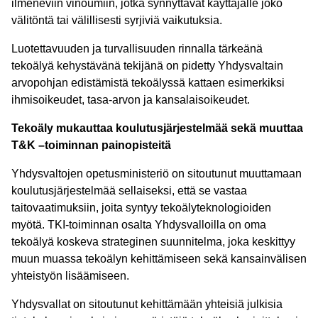
ilmeneviin vinoumiin, jotka synnyttävät käyttäjälle joko
välitöntä tai välillisesti syrjiviä vaikutuksia.
Luotettavuuden ja turvallisuuden rinnalla tärkeänä
tekoälyä kehystävänä tekijänä on pidetty Yhdysvaltain
arvopohjan edistämistä tekoälyssä kattaen esimerkiksi
ihmisoikeudet, tasa-arvon ja kansalaisoikeudet.
Tekoäly mukauttaa koulutusjärjestelmää sekä muuttaa
T&K –toiminnan painopisteitä
Yhdysvaltojen opetusministeriö on sitoutunut muuttamaan
koulutusjärjestelmää sellaiseksi, että se vastaa
taitovaatimuksiin, joita syntyy tekoälyteknologioiden
myötä. TKI-toiminnan osalta Yhdysvalloilla on oma
tekoälyä koskeva strateginen suunnitelma, joka keskittyy
muun muassa tekoälyn kehittämiseen sekä kansainvälisen
yhteistyön lisäämiseen.
Yhdysvallat on sitoutunut kehittämään yhteisiä julkisia