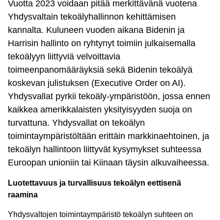
Vuotta 2023 voidaan pitää merkittävänä vuotena
Yhdysvaltain tekoälyhallinnon kehittämisen
kannalta. Kuluneen vuoden aikana Bidenin ja
Harrisin hallinto on ryhtynyt toimiin julkaisemalla
tekoälyyn liittyviä velvoittavia
toimeenpanomääräyksiä sekä Bidenin tekoälyä
koskevan julistuksen (Executive Order on AI).
Yhdysvallat pyrkii tekoäly-ympäristöön, jossa ennen
kaikkea amerikkalaisten yksityisyyden suoja on
turvattuna. Yhdysvallat on tekoälyn
toimintaympäristöltään erittäin markkinaehtoinen, ja
tekoälyn hallintoon liittyvät kysymykset suhteessa
Euroopan unioniin tai Kiinaan täysin alkuvaiheessa.
Luotettavuus ja turvallisuus tekoälyn eettisenä
raamina
Yhdysvaltojen toimintaympäristö tekoälyn suhteen on