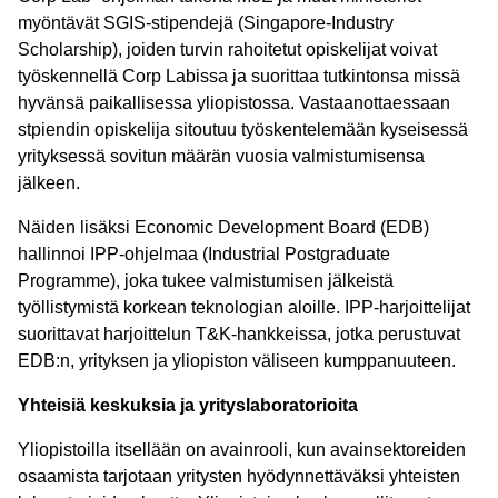
myöntävät SGIS-stipendejä (Singapore-Industry
Scholarship), joiden turvin rahoitetut opiskelijat voivat
työskennellä Corp Labissa ja suorittaa tutkintonsa missä
hyvänsä paikallisessa yliopistossa. Vastaanottaessaan
stpiendin opiskelija sitoutuu työskentelemään kyseisessä
yrityksessä sovitun määrän vuosia valmistumisensa
jälkeen.
Näiden lisäksi Economic Development Board (EDB)
hallinnoi IPP-ohjelmaa (Industrial Postgraduate
Programme), joka tukee valmistumisen jälkeistä
työllistymistä korkean teknologian aloille. IPP-harjoittelijat
suorittavat harjoittelun T&K-hankkeissa, jotka perustuvat
EDB:n, yrityksen ja yliopiston väliseen kumppanuuteen.
Yhteisiä keskuksia ja yrityslaboratorioita
Yliopistoilla itsellään on avainrooli, kun avainsektoreiden
osaamista tarjotaan yritysten hyödynnettäväksi yhteisten