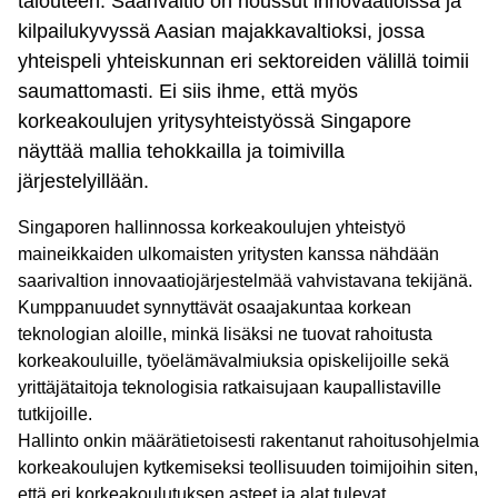
talouteen. Saarivaltio on noussut innovaatioissa ja
kilpailukyvyssä Aasian majakkavaltioksi, jossa
yhteispeli yhteiskunnan eri sektoreiden välillä toimii
saumattomasti. Ei siis ihme, että myös
korkeakoulujen yritysyhteistyössä Singapore
näyttää mallia tehokkailla ja toimivilla
järjestelyillään.
Singaporen hallinnossa korkeakoulujen yhteistyö
maineikkaiden ulkomaisten yritysten kanssa nähdään
saarivaltion innovaatiojärjestelmää vahvistavana tekijänä.
Kumppanuudet synnyttävät osaajakuntaa korkean
teknologian aloille, minkä lisäksi ne tuovat rahoitusta
korkeakouluille, työelämävalmiuksia opiskelijoille sekä
yrittäjätaitoja teknologisia ratkaisujaan kaupallistaville
tutkijoille.
Hallinto onkin määrätietoisesti rakentanut rahoitusohjelmia
korkeakoulujen kytkemiseksi teollisuuden toimijoihin siten,
että eri korkeakoulutuksen asteet ja alat tulevat