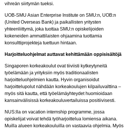
vihreän siirtymän tueksi.
UOB-SMU Asian Enterprise Institute on SMU:n, UOB:n
(United Overseas Bank) ja paikallisten yritysten
yhteenliittymä, joka tuottaa SMU:n opiskelijoiden
kokeneiden ammattilaisten ohjaamina tuottamia
konsulttiprojekteja tuettuun hintaan.
Harjoitteluohjelmat auttavat kehittämään oppisisältöjä
Singaporen korkeakoulut ovat tiiviisti kytkeytyneitä
työelämään ja yrityksiin myös traditionaalisten
harjoitteluohjelmien kautta. Hyvin organisoidut
harjoittelupolut nähdään korkeakoulujen kilpailuvalttina –
myös sitä kautta, että työelämäyhteydet huomioidaan
kansainvälisissä korkeakouluvertailuissa positiivisesti.
NUS:lla on vacation internship programme, jossa
opiskelijat voivat tehdä työharjoittelua lomiensa aikana.
Muilla alueen korkeakouluilla on vastaavia ohjelmia. Myös