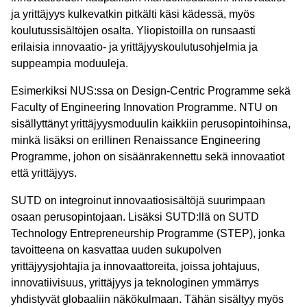
ja yrittäjyys kulkevatkin pitkälti käsi kädessä, myös
koulutussisältöjen osalta. Yliopistoilla on runsaasti
erilaisia innovaatio- ja yrittäjyyskoulutusohjelmia ja
suppeampia moduuleja.
Esimerkiksi NUS:ssa on Design-Centric Programme sekä
Faculty of Engineering Innovation Programme. NTU on
sisällyttänyt yrittäjyysmoduulin kaikkiin perusopintoihinsa,
minkä lisäksi on erillinen Renaissance Engineering
Programme, johon on sisäänrakennettu sekä innovaatiot
että yrittäjyys.
SUTD on integroinut innovaatiosisältöjä suurimpaan
osaan perusopintojaan. Lisäksi SUTD:llä on SUTD
Technology Entrepreneurship Programme (STEP), jonka
tavoitteena on kasvattaa uuden sukupolven
yrittäjyysjohtajia ja innovaattoreita, joissa johtajuus,
innovatiivisuus, yrittäjyys ja teknologinen ymmärrys
yhdistyvät globaaliin näkökulmaan. Tähän sisältyy myös