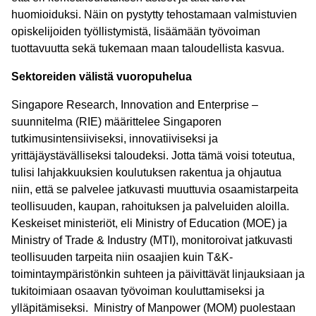
huomioiduksi. Näin on pystytty tehostamaan valmistuvien
opiskelijoiden työllistymistä, lisäämään työvoiman
tuottavuutta sekä tukemaan maan taloudellista kasvua.
Sektoreiden välistä vuoropuhelua
Singapore Research, Innovation and Enterprise –
suunnitelma (RIE) määrittelee Singaporen
tutkimusintensiiviseksi, innovatiiviseksi ja
yrittäjäystävälliseksi taloudeksi. Jotta tämä voisi toteutua,
tulisi lahjakkuuksien koulutuksen rakentua ja ohjautua
niin, että se palvelee jatkuvasti muuttuvia osaamistarpeita
teollisuuden, kaupan, rahoituksen ja palveluiden aloilla.
Keskeiset ministeriöt, eli Ministry of Education (MOE) ja
Ministry of Trade & Industry (MTI), monitoroivat jatkuvasti
teollisuuden tarpeita niin osaajien kuin T&K-
toimintaympäristönkin suhteen ja päivittävät linjauksiaan ja
tukitoimiaan osaavan työvoiman kouluttamiseksi ja
ylläpitämiseksi. Ministry of Manpower (MOM) puolestaan