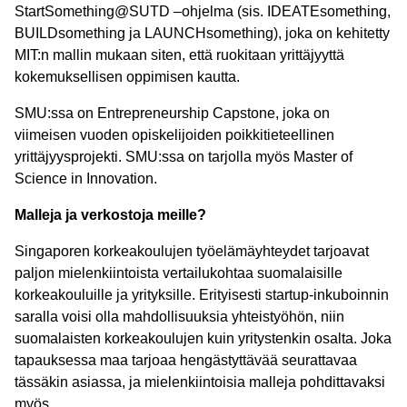
StartSomething@SUTD –ohjelma (sis. IDEATEsomething,
BUILDsomething ja LAUNCHsomething), joka on kehitetty
MIT:n mallin mukaan siten, että ruokitaan yrittäjyyttä
kokemuksellisen oppimisen kautta.
SMU:ssa on Entrepreneurship Capstone, joka on
viimeisen vuoden opiskelijoiden poikkitieteellinen
yrittäjyysprojekti. SMU:ssa on tarjolla myös Master of
Science in Innovation.
Malleja ja verkostoja meille?
Singaporen korkeakoulujen työelämäyhteydet tarjoavat
paljon mielenkiintoista vertailukohtaa suomalaisille
korkeakouluille ja yrityksille. Erityisesti startup-inkuboinnin
saralla voisi olla mahdollisuuksia yhteistyöhön, niin
suomalaisten korkeakoulujen kuin yritystenkin osalta. Joka
tapauksessa maa tarjoaa hengästyttävää seurattavaa
tässäkin asiassa, ja mielenkiintoisia malleja pohdittavaksi
myös.