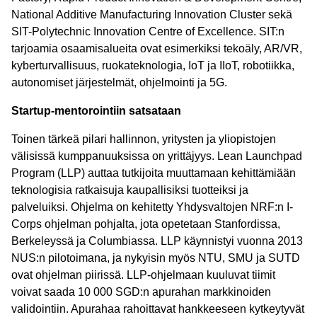
National Additive Manufacturing Innovation Cluster sekä
SIT-Polytechnic Innovation Centre of Excellence. SIT:n
tarjoamia osaamisalueita ovat esimerkiksi tekoäly, AR/VR,
kyberturvallisuus, ruokateknologia, IoT ja IIoT, robotiikka,
autonomiset järjestelmät, ohjelmointi ja 5G.
Startup-mentorointiin satsataan
Toinen tärkeä pilari hallinnon, yritysten ja yliopistojen
välisissä kumppanuuksissa on yrittäjyys. Lean Launchpad
Program (LLP) auttaa tutkijoita muuttamaan kehittämiään
teknologisia ratkaisuja kaupallisiksi tuotteiksi ja
palveluiksi. Ohjelma on kehitetty Yhdysvaltojen NRF:n I-
Corps ohjelman pohjalta, jota opetetaan Stanfordissa,
Berkeleyssä ja Columbiassa. LLP käynnistyi vuonna 2013
NUS:n pilotoimana, ja nykyisin myös NTU, SMU ja SUTD
ovat ohjelman piirissä. LLP-ohjelmaan kuuluvat tiimit
voivat saada 10 000 SGD:n apurahan markkinoiden
validointiin. Apurahaa rahoittavat hankkeeseen kytkeytyvät