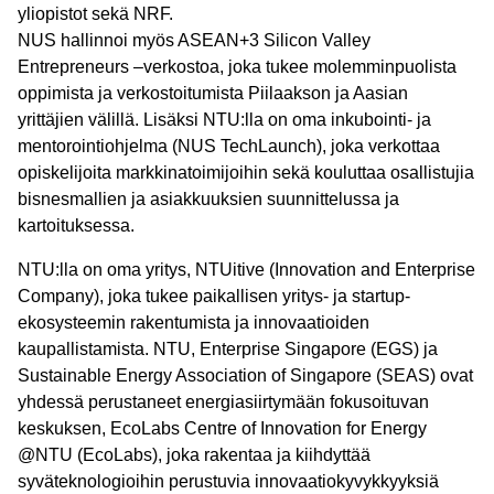
yliopistot sekä NRF.
NUS hallinnoi myös ASEAN+3 Silicon Valley
Entrepreneurs –verkostoa, joka tukee molemminpuolista
oppimista ja verkostoitumista Piilaakson ja Aasian
yrittäjien välillä. Lisäksi NTU:lla on oma inkubointi- ja
mentorointiohjelma (NUS TechLaunch), joka verkottaa
opiskelijoita markkinatoimijoihin sekä kouluttaa osallistujia
bisnesmallien ja asiakkuuksien suunnittelussa ja
kartoituksessa.
NTU:lla on oma yritys, NTUitive (Innovation and Enterprise
Company), joka tukee paikallisen yritys- ja startup-
ekosysteemin rakentumista ja innovaatioiden
kaupallistamista. NTU, Enterprise Singapore (EGS) ja
Sustainable Energy Association of Singapore (SEAS) ovat
yhdessä perustaneet energiasiirtymään fokusoituvan
keskuksen, EcoLabs Centre of Innovation for Energy
@NTU (EcoLabs), joka rakentaa ja kiihdyttää
syväteknologioihin perustuvia innovaatiokyvykkyyksiä