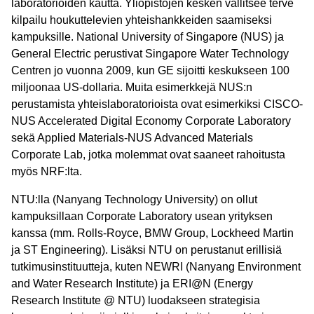
laboratorioiden kautta. Yliopistojen kesken vallitsee terve
kilpailu houkuttelevien yhteishankkeiden saamiseksi
kampuksille. National University of Singapore (NUS) ja
General Electric perustivat Singapore Water Technology
Centren jo vuonna 2009, kun GE sijoitti keskukseen 100
miljoonaa US-dollaria. Muita esimerkkejä NUS:n
perustamista yhteislaboratorioista ovat esimerkiksi CISCO-
NUS Accelerated Digital Economy Corporate Laboratory
sekä Applied Materials-NUS Advanced Materials
Corporate Lab, jotka molemmat ovat saaneet rahoitusta
myös NRF:lta.
NTU:lla (Nanyang Technology University) on ollut
kampuksillaan Corporate Laboratory usean yrityksen
kanssa (mm. Rolls-Royce, BMW Group, Lockheed Martin
ja ST Engineering). Lisäksi NTU on perustanut erillisiä
tutkimusinstituutteja, kuten NEWRI (Nanyang Environment
and Water Research Institute) ja ERI@N (Energy
Research Institute @ NTU) luodakseen strategisia