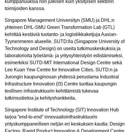
kumppanuuksia niin julkisen kuin yksityisen sektorin
toimijoiden kanssa.
Singapore Management Universityn (SMU) ja DHL:n
yhteinen DHL-SMU Green Transformation Lab (GTL)
kehittää kestäviä tuotanto- ja logistiikkaketjuja Aasian-
Tyynenmeren alueelle. SUTD:lla (Singapore University of
Technology and Design) on useita tutkimuskeskuksia ja
laboratorioita työelämä- ja yritysyhteistyön edistämiseksi,
esimerkiksi SUTD-MIT International Design Centre sekä
Lee Kuan Yew Centre for Innovative Cities. SUTD:n ja
Jurongin kaupunginosan yhdessä perustama Industrial
Infrastructure Innovation (I3) Centre tuottaa kaupungin
teollisen infrastruktuurin kehittämistä tukevaa
tutkimustietoa ja kehityshankkeita.
Singapore Institute of Technology (SIT) Innovation Hub
tarjoa ”end-to-end” innovaatioinfrastruktuurin
yrityskumppaneilleen neljän eri keskuksen kautta: Design
Factory, Rapid Product Innovation & Development Centre,